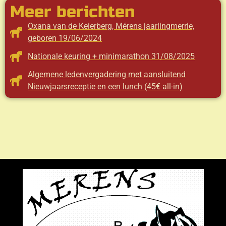
Meer berichten
Oxana van de Keierberg, Mérens jaarlingmerrie,
geboren 19/06/2024
Nationale keuring + minimarathon 31/08/2025
Algemene ledenvergadering met aansluitend
Nieuwjaarsreceptie en een lunch (45€ all-in)